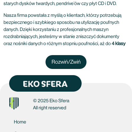
starych dysków twardych, pendrive’ów czy płyt CD i DVD.
Nasza firma powstała z myślą o klientach, którzy potrzebują
bezpiecznego i szybkiego sposobu na utylizację poufnych
danych. Dzięki korzystaniu z profesjonalnych maszyn
rozdrabniających, jesteśmy w stanie zniszczyć dokumenty
oraz nośniki danych o różnym stopniu poufności, aż do
4 klasy
tajności ISO 21964/DIN66399
. Używane przez nas maszyny
rozdrabniają dokumenty na bardzo drobne kawałki, co
Rozwiń/Zwiń
uniemożliwia odtworzenie ich zawartości. Nasza firma działa
szybko i sprawnie, a realizacja usługi odbywa się w
ekspresowym tempie, do 48 godzin od odbioru dokumentów.
Nasi pracownicy są do Państwa dyspozycji przez cały tydzień.
Bezpieczne niszczenie dokumentów
© 2025 Eko Sfera
Warszawa
All right reserved
Bezpieczeństwo
jest dla naszej firmy priorytetowe
. Dlatego
Home
też nasza usługa niszczenia dokumentów w Warszawie
odbywa się zgodnie z normą
ISO 21964/DIN66399
. Norma ta