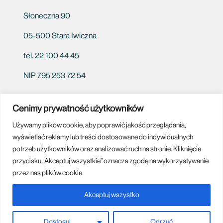
Słoneczna 90
05-500 Stara Iwiczna
tel. 22 100 44 45
NIP 795 253 72 54
Cenimy prywatność użytkowników
Używamy plików cookie, aby poprawić jakość przeglądania,
Białystok
Bydgoszcz
Częstochowa
Gliwice
Grudziądz
wyświetlać reklamy lub treści dostosowane do indywidualnych
Katowice
Kielce
Kraków
Lublin
Łódź
Olsztyn
potrzeb użytkowników oraz analizować ruch na stronie. Kliknięcie
Płock
Poznań
Radom
Rzeszów
Siedlce
przycisku „Akceptuj wszystkie” oznacza zgodę na wykorzystywanie
Tomaszów Mazowiecki
Tarnów
Toruń
Warszawa
przez nas plików cookie.
Piotrków Trybunalski
Mazowieckie
Siedlce
Otwock
Akceptuj wszystko
Zgierz
Pabianice
Kutno
Grodzisk Mazowiecki
Pruszków
Piaseczno
Dostosuj
Odrzuć