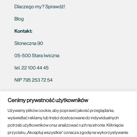
Dlaczego my? Sprawdź!
Blog
Kontakt:
Słoneczna 90
05-500 Stara Iwiczna
tel. 22 100 44 45
NIP 795 253 72 54
Cenimy prywatność użytkowników
Używamy plików cookie, aby poprawić jakość przeglądania,
Białystok
Bydgoszcz
Częstochowa
Gliwice
Grudziądz
wyświetlać reklamy lub treści dostosowane do indywidualnych
Katowice
Kielce
Kraków
Lublin
Łódź
Olsztyn
potrzeb użytkowników oraz analizować ruch na stronie. Kliknięcie
Płock
Poznań
Radom
Rzeszów
Siedlce
przycisku „Akceptuj wszystkie” oznacza zgodę na wykorzystywanie