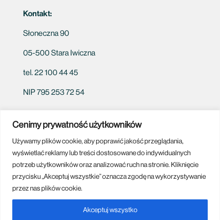
Kontakt:
Słoneczna 90
05-500 Stara Iwiczna
tel. 22 100 44 45
NIP 795 253 72 54
Cenimy prywatność użytkowników
Używamy plików cookie, aby poprawić jakość przeglądania,
Białystok
Bydgoszcz
Częstochowa
Gliwice
Grudziądz
wyświetlać reklamy lub treści dostosowane do indywidualnych
Katowice
Kielce
Kraków
Lublin
Łódź
Olsztyn
potrzeb użytkowników oraz analizować ruch na stronie. Kliknięcie
Płock
Poznań
Radom
Rzeszów
Siedlce
przycisku „Akceptuj wszystkie” oznacza zgodę na wykorzystywanie
Tomaszów Mazowiecki
Tarnów
Toruń
Warszawa
przez nas plików cookie.
Piotrków Trybunalski
Mazowieckie
Siedlce
Otwock
Akceptuj wszystko
Zgierz
Pabianice
Kutno
Grodzisk Mazowiecki
Pruszków