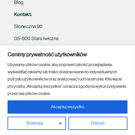
Blog
Kontakt:
Słoneczna 90
05-500 Stara Iwiczna
tel. 22 100 44 45
Cenimy prywatność użytkowników
NIP 795 253 72 54
Używamy plików cookie, aby poprawić jakość przeglądania,
wyświetlać reklamy lub treści dostosowane do indywidualnych
potrzeb użytkowników oraz analizować ruch na stronie. Kliknięcie
przycisku „Akceptuj wszystkie” oznacza zgodę na wykorzystywanie
przez nas plików cookie.
Białystok
Bydgoszcz
Częstochowa
Gliwice
Grudziądz
Akceptuj wszystko
Katowice
Kielce
Kraków
Lublin
Łódź
Olsztyn
Płock
Poznań
Radom
Rzeszów
Siedlce
Tomaszów Mazowiecki
Tarnów
Toruń
Warszawa
Dostosuj
Odrzuć
Piotrków Trybunalski
Mazowieckie
Siedlce
Otwock