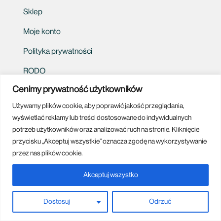
Sklep
Moje konto
Polityka prywatności
RODO
Cenimy prywatność użytkowników
Eko System – cykliczna współpraca
Używamy plików cookie, aby poprawić jakość przeglądania,
Bezpieczeństwo
wyświetlać reklamy lub treści dostosowane do indywidualnych
potrzeb użytkowników oraz analizować ruch na stronie. Kliknięcie
Dlaczego my? Sprawdź!
przycisku „Akceptuj wszystkie” oznacza zgodę na wykorzystywanie
Blog
przez nas plików cookie.
Kontakt:
Akceptuj wszystko
Słoneczna 90
Dostosuj
Odrzuć
05-500 Stara Iwiczna