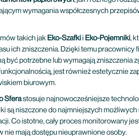
iającym wymagania współczesnych przepisó
mów takich jak
Eko-Szafki
i
Eko-Pojemniki
, 
u ich zniszczenia. Dzięki temu pracownicy
ną być potrzebne lub wymagają zniszczenia 
funkcjonalnością, jest również estetycznie z
wiskiem biurowym.
o Sfera
stosuje najnowocześniejsze technologi
iki są niszczone do najmniejszych możliwych
ji. Co istotne, cały proces monitorowany jes
w nie mają dostępu nieuprawnione osoby.