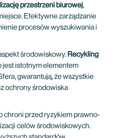
izację przestrzeni biurowej
,
miejsce. Efektywne zarządzanie
ienie procesów wyszukiwania i
e aspekt środowiskowy.
Recykling
co jest istotnym elementem
Sfera, gwarantują, że wszystkie
cz ochrony środowiska
o chroni przed ryzykiem prawno-
lizacji celów środowiskowych.
jwyższych standardów