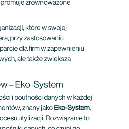
o i promuje zrównoważone
nizacji, które w swojej
era, przy zastosowaniu
parcie dla firm w zapewnieniu
ych, ale także zwiększa
ów – Eko-System
i i poufności danych w każdej
entów, znany jako
Eko-System
,
ocesu utylizacji. Rozwiązanie to
ju nośniki danych, co czyni go