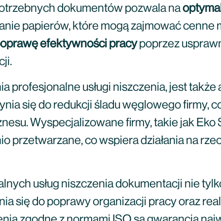
epotrzebnych dokumentów pozwala na
optymal
wanie papierów, które mogą zajmować cenne 
oprawę efektywności pracy
poprzez usprawn
ji.
ia profesjonalne usługi niszczenia, jest takż
nia się do redukcji śladu węglowego firmy, 
nesu. Wyspecjalizowane firmy, takie jak Eko 
 przetwarzane, co wspiera działania na rze
nych usług niszczenia dokumentacji nie tylk
ia się do poprawy organizacji pracy oraz rea
enia zgodne z normami ISO są gwarancją na