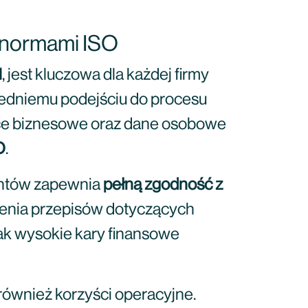
z normami ISO
1
, jest kluczowa dla każdej firmy
iedniemu podejściu do procesu
ice biznesowe oraz dane osobowe
O
.
entów zapewnia
pełną zgodność z
szenia przepisów dotyczących
ak wysokie kary finansowe
ównież korzyści operacyjne.