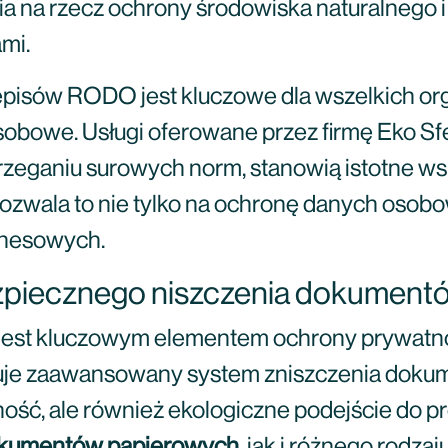
nia na rzecz ochrony środowiska naturalneg
mi.
pisów RODO jest kluczowe dla wszelkich orga
sobowe. Usługi oferowane przez firmę Eko Sf
rzeganiu surowych norm, stanowią istotne ws
wala to nie tylko na ochronę danych osobow
iznesowych.
zpiecznego niszczenia dokument
st kluczowym elementem ochrony prywatnośc
uje zaawansowany system zniszczenia dokum
ość, ale również ekologiczne podejście do pr
okumentów papierowych
, jak i różnego rodza