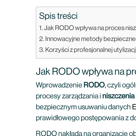
Spis treści
Jak RODO wpływa na proces nis
Innowacyjne metody bezpieczne
Korzyści z profesjonalnej utyliz
Jak RODO wpływa na pr
Wprowadzenie
RODO
, czyli o
procesy zarządzania i
niszczeni
bezpiecznym usuwaniu danych
E
prawidłowego postępowania z d
RODO nakłada na organizacje o