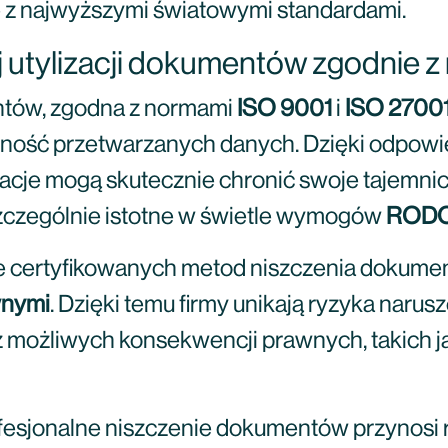
e z najwyższymi światowymi standardami.
ej utylizacji dokumentów zgodnie 
entów, zgodna z normami
ISO 9001
i
ISO 2700
ufność przetwarzanych danych. Dzięki odpow
zacje mogą skutecznie chronić swoje tajemn
 szczególnie istotne w świetle wymogów
ROD
ie certyfikowanych metod niszczenia dokum
wnymi
. Dzięki temu firmy unikają ryzyka naru
możliwych konsekwencji prawnych, takich j
esjonalne niszczenie dokumentów przynosi r