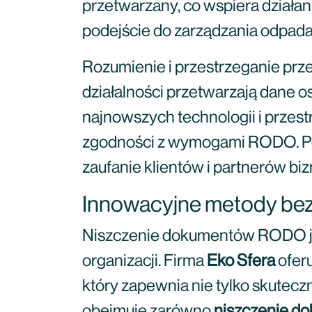
przetwarzany, co wspiera działa
podejście do zarządzania odpada
Rozumienie i przestrzeganie prze
działalności przetwarzają dane o
najnowszych technologii i przest
zgodności z wymogami RODO. Poz
zaufanie klientów i partnerów b
Innowacyjne metody be
Niszczenie dokumentów RODO je
organizacji. Firma
Eko Sfera
ofer
który zapewnia nie tylko skuteczn
obejmuje zarówno
niszczenie d