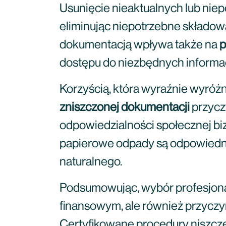
Usunięcie nieaktualnych lub ni
eliminując niepotrzebne składo
dokumentacją wpływa także na
p
dostępu do niezbędnych informac
Korzyścią, która wyraźnie wyróżn
zniszczonej dokumentacji
przyczy
odpowiedzialności społecznej biz
papierowe odpady są odpowiednio
naturalnego.
Podsumowując, wybór profesjonal
finansowym, ale również przyczyn
Certyfikowane procedury niszcz