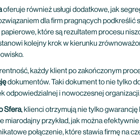
a
oferuje również usługi dodatkowe, jak segre
rozwiązaniem dla firm pragnących podkreśli
papierowe, które są rezultatem procesu nisz
stanowi kolejny krok w kierunku zrównoważon
dowisko.
arentność, każdy klient po zakończonym proce
cję
dokumentów. Taki dokument to nie tylko do
k odpowiedzialnej i nowoczesnej organizacji
o Sfera
, klienci otrzymują nie tylko gwarancj
że miarodajny przykład, jak można efektywni
nikatowe połączenie, które stawia firmę na cze