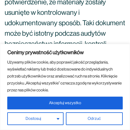
potwierdzenie, że materiały zostały
usunięte w kontrolowany i
udokumentowany sposób. Taki dokument
może być istotny podczas audytów
bezpieczeństwa informacji, kontroli
Cenimy prywatność użytkowników
zgodności z procedurami lub
Używamy plików cookie, aby poprawić jakość przeglądania,
wewnętrznego rozliczania obiegu
wyświetlać reklamy lub treści dostosowane do indywidualnych
dokumentów i nośników. Dodatkowo
potrzeb użytkowników oraz analizować ruch na stronie. Kliknięcie
przycisku „Akceptuj wszystkie” oznacza zgodę na wykorzystywanie
ułatwia wykazanie, że organizacja
przez nas plików cookie.
dochowała należytej staranności w
Akceptuj wszystko
ochronie poufnych treści
marketingowych.
Dostosuj
Odrzuć