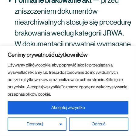
Formalne brakowanie akt
— przed
zniszczeniem dokumentów
niearchiwalnych stosuje się procedurę
brakowania według kategorii JRWA.
W dokumentacji prywatnej wymagane
są protokół zniszczenia i decyzja
Cenimy prywatność użytkowników
kierownika jednostki.
Używamy plików cookie, aby poprawić jakość przeglądania,
wyświetlać reklamy lub treści dostosowane do indywidualnych
DIN 66399, klasa 4
— część firm
potrzeb użytkowników oraz analizować ruch na stronie. Kliknięcie
używa przemysłowych niszczarek
przycisku „Akceptuj wszystkie” oznacza zgodę na wykorzystywanie
przez nas plików cookie.
spełniających 4. klasę tajności DIN
Akceptuj wszystko
66399, wymaganą przy dokumentach
o wysokiej poufności.
Dostosuj
Odrzuć
Zakaz niszczenia podczas kontroli
—