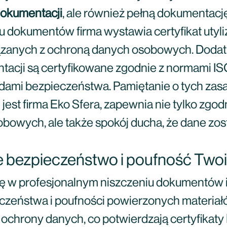
dokumentacji
, ale również pełną dokumentacj
okumentów firma wystawia certyfikat utyliz
iązanych z ochroną danych osobowych. Dodat
acji są certyfikowane zgodnie z normami IS
ami bezpieczeństwa. Pamiętanie o tych zasad
 jest firma Eko Sfera, zapewnia nie tylko z
owych, ale także spokój ducha, że dane zost
je bezpieczeństwo i poufność Two
 się w profesjonalnym niszczeniu dokumentów 
zeństwa i poufności powierzonych materiałów
chrony danych, co potwierdzają certyfikaty