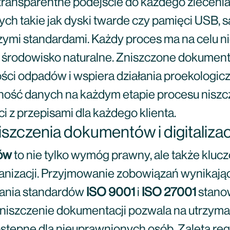
 transparentne podejście do każdego zlecenia,
ych takie jak dyski twarde czy pamięci USB, s
zymi standardami. Każdy proces ma na celu n
 środowisko naturalne. Zniszczone dokument
lości odpadów i wspiera działania proekologi
ość danych na każdym etapie procesu niszcz
 z przepisami dla każdego klienta.
iszczenia dokumentów i digitalizac
ów
to nie tylko wymóg prawny, ale także klu
ganizacji. Przyjmowanie zobowiązań wynikaj
gania standardów
ISO 9001
i
ISO 27001
stanow
niszczenie dokumentacji pozwala na utrzyman
dostępne dla nieuprawnionych osób. Zaletą re