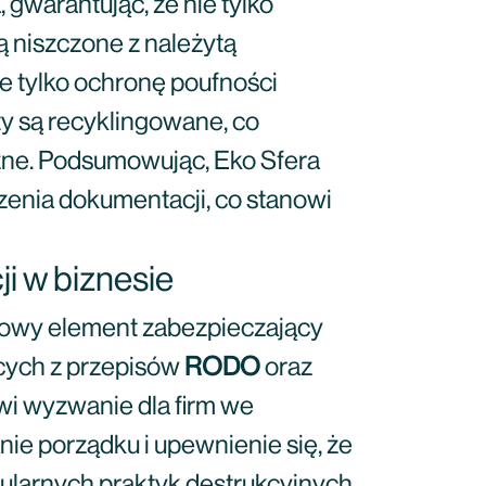
 gwarantując, że nie tylko
ą niszczone z należytą
ie tylko ochronę poufności
y są recyklingowane, co
czne. Podsumowując, Eko Sfera
enia dokumentacji, co stanowi
ji w biznesie
czowy element zabezpieczający
ących z przepisów
RODO
oraz
i wyzwanie dla firm we
ie porządku i upewnienie się, że
gularnych praktyk destrukcyjnych