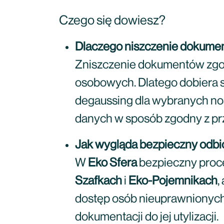
Czego się dowiesz?
Dlaczego niszczenie dokume
Zniszczenie dokumentów zgo
osobowych. Dlatego dobiera si
degaussing dla wybranych noś
danych w sposób zgodny z pr
Jak wygląda bezpieczny odbió
W
Eko Sfera
bezpieczny proc
Szafkach
i
Eko-Pojemnikach
,
dostęp osób nieuprawnionyc
dokumentacji do jej utylizacji.