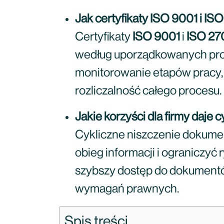
Jak certyfikaty ISO 9001 i I
Certyfikaty
ISO 9001
i
ISO 27
według uporządkowanych proce
monitorowanie etapów pracy, 
rozliczalność całego procesu.
Jakie korzyści dla firmy daje
Cykliczne niszczenie dokumen
obieg informacji i ograniczyć 
szybszy dostęp do dokumentów
wymagań prawnych.
Spis treści