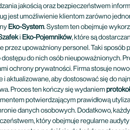
dzania jakością oraz bezpieczeństwem infor
 jest umożliwienie klientom zarówno jednorazo
any
Eko-System
. System ten obejmuje wykorz
Szafek
i
Eko-Pojemników
, które są dostarcz
ane przez upoważniony personel. Taki sposób
 dostępu do nich osób nieupoważnionych. Pr
ami ochrony prywatności. Firma stosuje now
ne i aktualizowane, aby dostosować się do 
twa. Proces ten kończy się wydaniem
protoko
dokumentem potwierdzającym prawidłową utyli
hronie danych osobowych. Dodatkowo, każdy 
czeństwem, który obejmuje regularne audyty