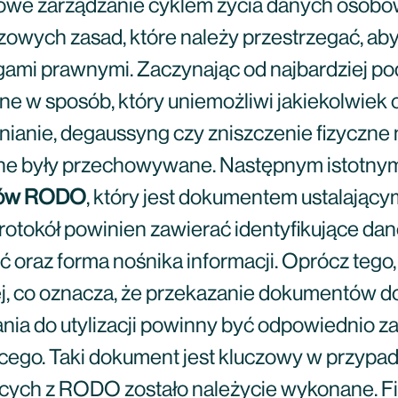
łowe zarządzanie cyklem życia danych osobo
kluczowych zasad, które należy przestrzegać, 
mi prawnymi. Zaczynając od najbardziej po
ne w sposób, który uniemożliwi jakiekolwiek 
bnianie, degaussyng czy zniszczenie fizyczn
dane były przechowywane. Następnym istotny
ntów RODO
, który jest dokumentem ustalającym
rotokół powinien zawierać identyfikujące da
ość oraz forma nośnika informacji. Oprócz te
, co oznacza, że przekazanie dokumentów do
ia do utylizacji powinny być odpowiednio z
ącego. Taki dokument jest kluczowy w przypa
cych z RODO zostało należycie wykonane. Fi