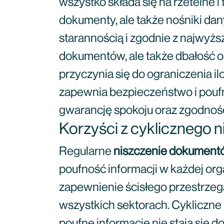
wszystko składa się na rzetelne i
dokumenty, ale także nośniki dan
starannością i zgodnie z najwyżs
dokumentów, ale także dbałość o
przyczynia się do ograniczenia i
zapewnia bezpieczeństwo i poufn
gwarancję spokoju oraz zgodności
Korzyści z cyklicznego n
Regularne
niszczenie dokument
poufność informacji w każdej or
zapewnienie ścisłego przestrze
wszystkich sektorach. Cykliczne 
poufne informacje nie stają się 