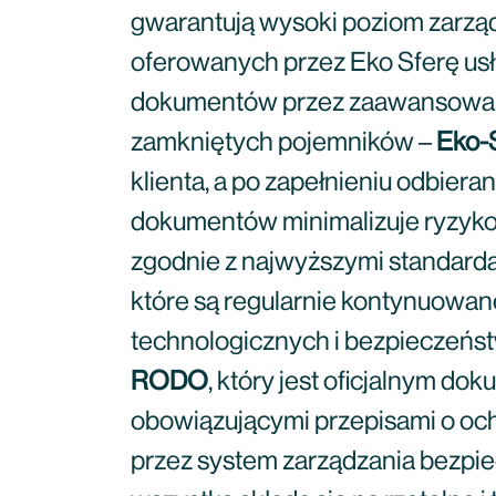
gwarantują wysoki poziom zarzą
oferowanych przez Eko Sferę usług
dokumentów przez zaawansow
zamkniętych pojemników –
Eko-
klienta, a po zapełnieniu odbier
dokumentów minimalizuje ryzyko
zgodnie z najwyższymi standard
które są regularnie kontynuowa
technologicznych i bezpieczeńs
RODO
, który jest oficjalnym 
obowiązującymi przepisami o oc
przez system zarządzania bezpie