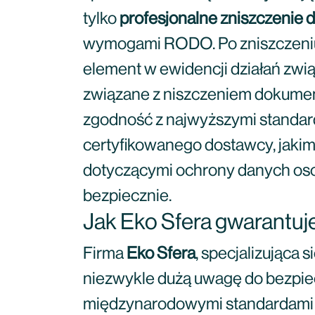
tylko
profesjonalne zniszczenie 
wymogami RODO. Po zniszczeniu d
element w ewidencji działań zw
związane z niszczeniem dokument
zgodność z najwyższymi standard
certyfikowanego dostawcy, jakim
dotyczącymi ochrony danych osob
bezpiecznie.
Jak Eko Sfera gwarantu
Firma
Eko Sfera
, specjalizująca
niezwykle dużą uwagę do bezpiec
międzynarodowymi standardami o