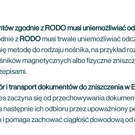
ntów zgodnie z RODO musi uniemożliwiać o
dnie z
RODO
musi trwale uniemożliwiać odc
ę metodę do rodzaju nośnika, na przykład roz
ników magnetycznych albo fizyczne zniszcze
zepisami.
r i transport dokumentów do zniszczenia w 
es zaczyna się od przechowywania dokume
 a następnie ich odbioru przez upoważniony p
h i pomaga zachować ciągłość dowodową od