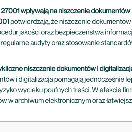
SO 27001 wpływają na niszczenie dokumentów
001
potwierdzają, że niszczenie dokumentów
dur jakości oraz bezpieczeństwa informacji
regularne audyty oraz stosowanie standardów
 cykliczne niszczenie dokumentów i digitalizac
tów i digitalizacja pomagają jednocześnie l
ryzyko wycieku poufnych treści. W efekcie fir
 w archiwum elektronicznym oraz łatwiejsze 