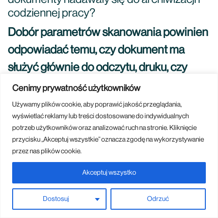
codziennej pracy?
Dobór parametrów skanowania powinien
odpowiadać temu, czy dokument ma
służyć głównie do odczytu, druku, czy
długoterminowej archiwizacji.
Dla
Cenimy prywatność użytkowników
typowych dokumentów biurowych
Używamy plików cookie, aby poprawić jakość przeglądania,
wyświetlać reklamy lub treści dostosowane do indywidualnych
stosuje się skany A4 i A3, a przy
potrzeb użytkowników oraz analizować ruch na stronie. Kliknięcie
materiałach technicznych lub mapach
przycisku „Akceptuj wszystkie” oznacza zgodę na wykorzystywanie
przez nas plików cookie.
dostępne są także formaty do A0+. W
lokalnych usługach spotyka się
Akceptuj wszystko
rozdzielczość do 300 dpi dla dużych
Dostosuj
Odrzuć
formatów i nawet do 1200 dpi dla A4 i A3,