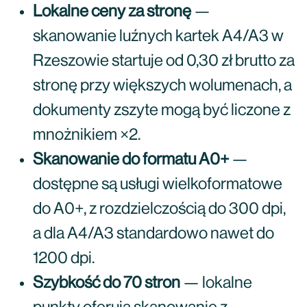
Lokalne ceny za stronę
—
skanowanie luźnych kartek A4/A3 w
Rzeszowie startuje od 0,30 zł brutto za
stronę przy większych wolumenach, a
dokumenty zszyte mogą być liczone z
mnożnikiem ×2.
Skanowanie do formatu A0+
—
dostępne są usługi wielkoformatowe
do A0+, z rozdzielczością do 300 dpi,
a dla A4/A3 standardowo nawet do
1200 dpi.
Szybkość do 70 stron
— lokalne